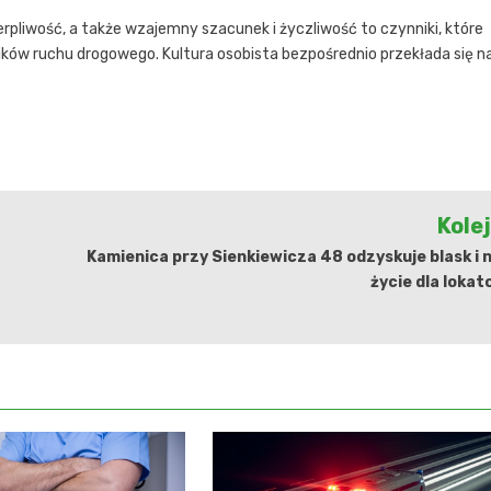
rpliwość, a także wzajemny szacunek i życzliwość to czynniki, które
ów ruchu drogowego. Kultura osobista bezpośrednio przekłada się n
Kole
Kamienica przy Sienkiewicza 48 odzyskuje blask i
życie dla loka