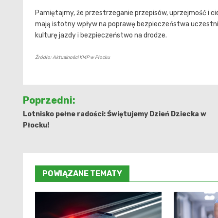
Pamiętajmy, że przestrzeganie przepisów, uprzejmość i cie
mają istotny wpływ na poprawę bezpieczeństwa uczestnik
kulturę jazdy i bezpieczeństwo na drodze.
Źródło: Aktualności KMP w Płocku
Nawigacja
Poprzedni:
wpisu
Lotnisko pełne radości: Świętujemy Dzień Dziecka w
Płocku!
POWIĄZANE TEMATY