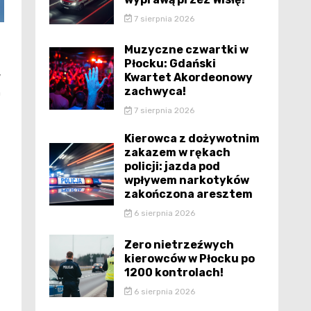
7 sierpnia 2026
Muzyczne czwartki w
Płocku: Gdański
Kwartet Akordeonowy
w
zachwyca!
m
7 sierpnia 2026
Kierowca z dożywotnim
zakazem w rękach
policji: jazda pod
wpływem narkotyków
zakończona aresztem
6 sierpnia 2026
Zero nietrzeźwych
kierowców w Płocku po
1200 kontrolach!
6 sierpnia 2026