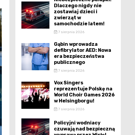
Dlaczego nigdy nie
zostawiaj dzieci i
zwierząt w
samochodzie latem!
7 sierpnia 2026
Gąbin wprowadza
defibrylator AED: Nowa
era bezpieczeństwa
publicznego
7 sierpnia 2026
Vox Singers
reprezentuje Polskę na
World Choir Games 2026
w Helsingborgu!
7 sierpnia 2026
Policyjni wodniacy
czuwają nad bezpieczną
wyprawą przez Wisłę!