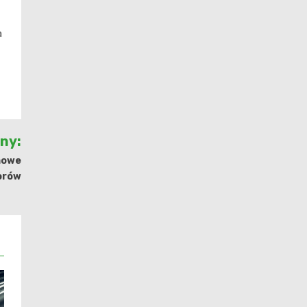
a
jny:
 nowe
torów