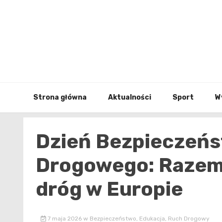
Skip
to
content
Strona główna
Aktualności
Sport
W
Dzień Bezpieczeń
Drogowego: Razem 
dróg w Europie
7 maja 2026
w
Bezpieczeństwo
,
Edukacja
,
Ruch Drogowy