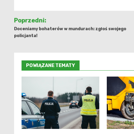
Nawigacja
Poprzedni:
wpisu
Doceniamy bohaterów w mundurach: zgłoś swojego
policjanta!
POWIĄZANE TEMATY