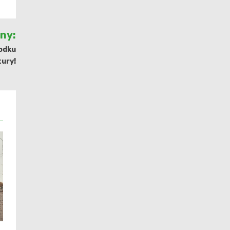
jny:
odku
tury!