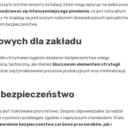
oczęto istotne remonty instalacji, które mogą wpłynąć na widocznoś
spodziewać się intensywniejszego płomienia
, co jest naturalnym
 te znajdują się pod ścisłym nadzorem doświadczonych specjalistów
orm bezpieczeństwa.
owych dla zakładu
a utrzymania ciągłości działania i bezpieczeństwa całego
ością techniczną, ale również
kluczowym elementem strategii
ędzie zoptymalizowanie procesów produkcyjnych oraz minimalizacja
e bezpieczeństwo
jest traktowane priorytetowo. Zespoły odpowiedzialne za nadzór
e czynności przebiegały zgodnie z najwyższymi standardami. Stała
ewnienie bezpieczeństwa zarówno pracowników, jak i