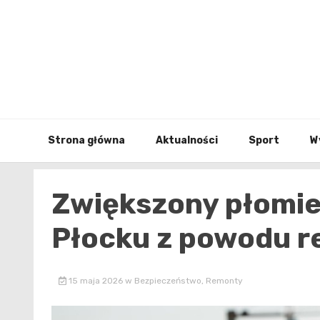
Skip
to
content
Strona główna
Aktualności
Sport
W
Zwiększony płomie
Płocku z powodu 
15 maja 2026
w
Bezpieczeństwo
,
Remonty