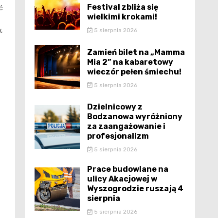
Festival zbliża się
ć
wielkimi krokami!
,
5 sierpnia 2026
Zamień bilet na „Mamma
Mia 2” na kabaretowy
wieczór pełen śmiechu!
5 sierpnia 2026
Dzielnicowy z
Bodzanowa wyróżniony
za zaangażowanie i
profesjonalizm
5 sierpnia 2026
Prace budowlane na
ulicy Akacjowej w
Wyszogrodzie ruszają 4
sierpnia
5 sierpnia 2026