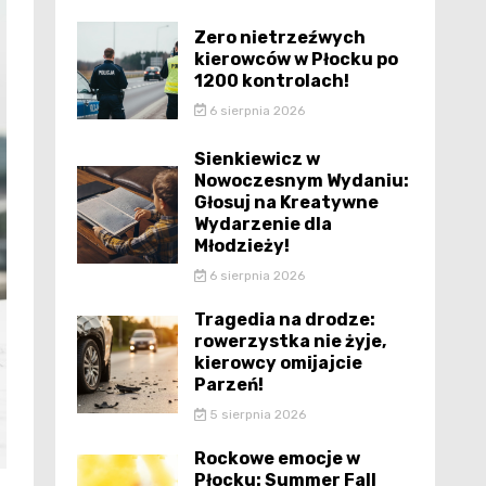
Zero nietrzeźwych
kierowców w Płocku po
1200 kontrolach!
6 sierpnia 2026
Sienkiewicz w
Nowoczesnym Wydaniu:
Głosuj na Kreatywne
Wydarzenie dla
Młodzieży!
6 sierpnia 2026
Tragedia na drodze:
rowerzystka nie żyje,
kierowcy omijajcie
Parzeń!
5 sierpnia 2026
Rockowe emocje w
Płocku: Summer Fall