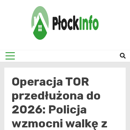
Skip
to
content
informacje z Płocka i okolic
Płock
Operacja TOR
przedłużona do
2026: Policja
wzmocni walkę z