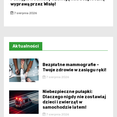
wyprawą przez Wisłę!
7 sierpnia 2026
Aktualności
Bezpłatne mammografie –
Twoje zdrowie w zasięgu ręki!
7 sierpnia 2026
Niebezpieczne pułapki:
Dlaczego nigdy nie zostawiaj
dzieci i zwierząt w
samochodzie latem!
7 sierpnia 2026