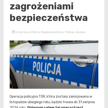
zagrożeniami
bezpieczeństwa
2 czerwca 2026
w
Bezpieczeństwo
,
Policja
,
Wojsko
Operacja policyjna TOR, która została zainicjowana w
listopadzie ubiegłego roku, będzie trwała do 31 sierpnia
2026 roku.
Głównym celem tej operacji jest