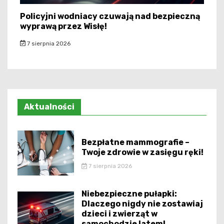
Policyjni wodniacy czuwają nad bezpieczną
wyprawą przez Wisłę!
7 sierpnia 2026
Aktualności
Bezpłatne mammografie –
Twoje zdrowie w zasięgu ręki!
7 sierpnia 2026
Niebezpieczne pułapki:
Dlaczego nigdy nie zostawiaj
dzieci i zwierząt w
samochodzie latem!