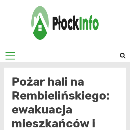
Skip
to
content
informacje z Płocka i okolic
Płock
Pożar hali na
Rembielińskiego:
ewakuacja
mieszkańców i