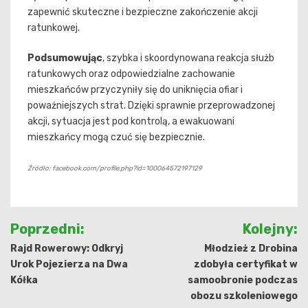
zapewnić skuteczne i bezpieczne zakończenie akcji
ratunkowej.
Podsumowując
, szybka i skoordynowana reakcja służb
ratunkowych oraz odpowiedzialne zachowanie
mieszkańców przyczyniły się do uniknięcia ofiar i
poważniejszych strat. Dzięki sprawnie przeprowadzonej
akcji, sytuacja jest pod kontrolą, a ewakuowani
mieszkańcy mogą czuć się bezpiecznie.
Źródło: facebook.com/profile.php?id=100064572197129
Nawigacja
Poprzedni:
Kolejny:
wpisu
Rajd Rowerowy: Odkryj
Młodzież z Drobina
Urok Pojezierza na Dwa
zdobyła certyfikat w
Kółka
samoobronie podczas
obozu szkoleniowego