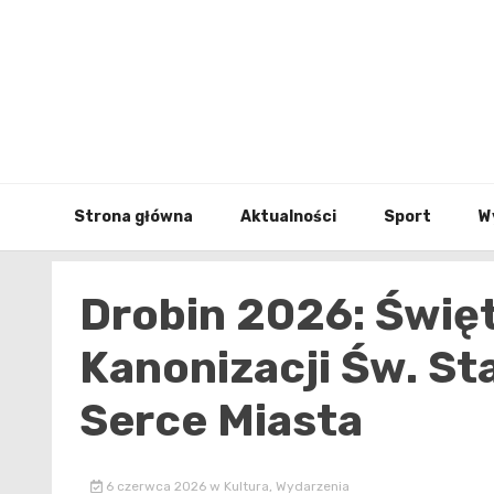
Skip
to
content
Strona główna
Aktualności
Sport
W
Drobin 2026: Świę
Kanonizacji Św. St
Serce Miasta
6 czerwca 2026
w
Kultura
,
Wydarzenia