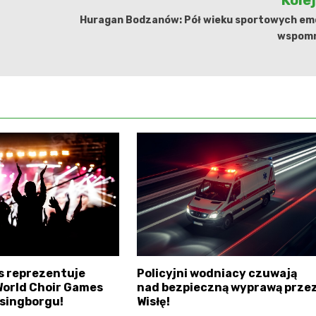
Kole
Huragan Bodzanów: Pół wieku sportowych emoc
wspomn
s reprezentuje
Policyjni wodniacy czuwają
World Choir Games
nad bezpieczną wyprawą prze
singborgu!
Wisłę!