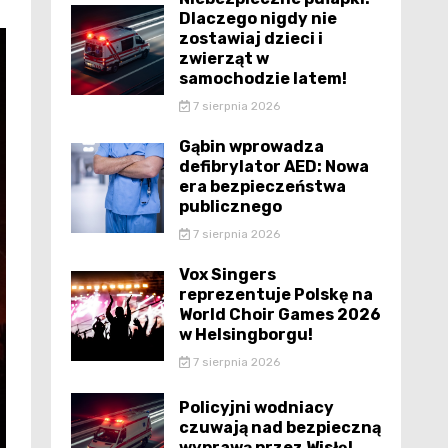
Dlaczego nigdy nie
zostawiaj dzieci i
zwierząt w
samochodzie latem!
7 sierpnia 2026
Gąbin wprowadza
defibrylator AED: Nowa
era bezpieczeństwa
publicznego
7 sierpnia 2026
Vox Singers
reprezentuje Polskę na
World Choir Games 2026
w Helsingborgu!
7 sierpnia 2026
Policyjni wodniacy
czuwają nad bezpieczną
wyprawą przez Wisłę!