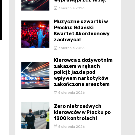
7 sierpnia 2026
Muzyczne czwartki w
Płocku: Gdański
Kwartet Akordeonowy
zachwyca!
7 sierpnia 2026
Kierowca z dożywotnim
zakazem w rękach
policji: jazda pod
wpływem narkotyków
zakończona aresztem
6 sierpnia 2026
Zero nietrzeźwych
kierowców w Płocku po
1200 kontrolach!
6 sierpnia 2026
e