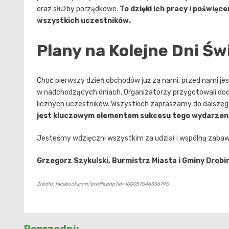
oraz służby porządkowe.
To dzięki ich pracy i poświęc
wszystkich uczestników.
Plany na Kolejne Dni Ś
Choć pierwszy dzień obchodów już za nami, przed nami je
w nadchodzących dniach. Organizatorzy przygotowali dod
licznych uczestników. Wszystkich zapraszamy do dalsze
jest kluczowym elementem sukcesu tego wydarzen
Jesteśmy wdzięczni wszystkim za udział i wspólną zaba
Grzegorz Szykulski, Burmistrz Miasta i Gminy Drobi
Źródło: facebook.com/profile.php?id=100057546336795
Nawigacja