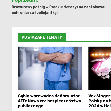
Poprzedni:
wpisu
Brawurowy pościg w Płocku: Mężczyzna zaatakował
ochroniarza i policjantkę!
POWIĄZANE TEMATY
Gąbin wprowadza defibrylator
Vox Singer
AED: Nowa era bezpieczeństwa
Polskę na 
publicznego
2026 w Hel