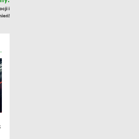
jny:
ji i
ień!
z