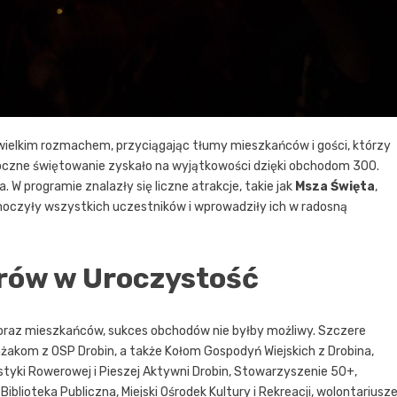
 wielkim rozmachem, przyciągając tłumy mieszkańców i gości, którzy
oczne świętowanie zyskało na wyjątkowości dzięki obchodom 300.
. W programie znalazły się liczne atrakcje, takie jak
Msza Święta
,
noczyły wszystkich uczestników i wprowadziły ich w radosną
rów w Uroczystość
i oraz mieszkańców, sukces obchodów nie byłby możliwy. Szczere
ażakom z OSP Drobin, a także Kołom Gospodyń Wiejskich z Drobina,
ystyki Rowerowej i Pieszej Aktywni Drobin, Stowarzyszenie 50+,
blioteka Publiczna, Miejski Ośrodek Kultury i Rekreacji, wolontariusz