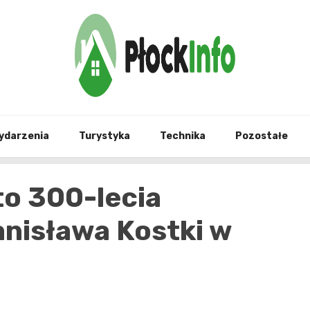
informacje z Płocka i okolic
Płock
ydarzenia
Turystyka
Technika
Pozostałe
to 300-lecia
anisława Kostki w