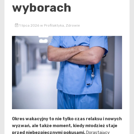
wyborach
1 lipca 2026
w
Profilaktyka
,
Zdrowie
Okres wakacyjny to nie tylko czas relaksu i nowych
wyzwań, ale także moment, kiedy młodzież staje
przed niebezpiecznymi pokusami.
Dorastający