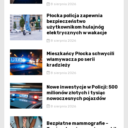
8 sierpnia 2026
Płocka policja zapewnia
bezpieczeństwo
użytkownikom hulajnóg
elektrycznych w wakacje
8 sierpnia 2026
Mieszkańcy Płocka schwycili
włamywacza po serii
kradzieży
8 sierpnia 2026
Nowe inwestycje w Policji: 500
milionów złotych i tysiąc
nowoczesnych pojazdów
8 sierpnia 2026
Bezpłatne mammografie –