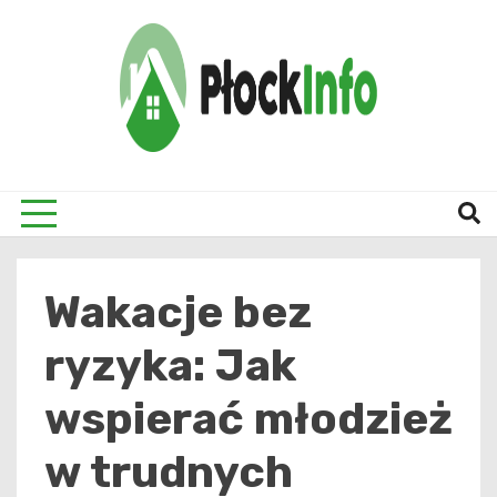
Skip
to
content
informacje z Płocka i okolic
Płock
Wakacje bez
ryzyka: Jak
wspierać młodzież
w trudnych