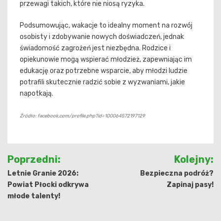
przewagi takich, które nie niosą ryzyka.
Podsumowując, wakacje to idealny moment na rozwój
osobisty i zdobywanie nowych doświadczeń, jednak
świadomość zagrożeń jest niezbędna. Rodzice i
opiekunowie mogą wspierać młodzież, zapewniając im
edukację oraz potrzebne wsparcie, aby młodzi ludzie
potrafili skutecznie radzić sobie z wyzwaniami, jakie
napotkają.
Źródło: facebook.com/profile.php?id=100064572197129
Nawigacja
Poprzedni:
Kolejny:
wpisu
Letnie Granie 2026:
Bezpieczna podróż?
Powiat Płocki odkrywa
Zapinaj pasy!
młode talenty!