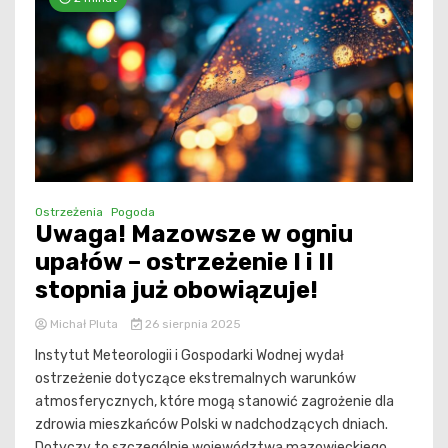
Ostrzeżenia
Pogoda
Uwaga! Mazowsze w ogniu
upałów – ostrzeżenie I i II
stopnia już obowiązuje!
Michał Pluta
26 sierpnia 2025
Instytut Meteorologii i Gospodarki Wodnej wydał
ostrzeżenie dotyczące ekstremalnych warunków
atmosferycznych, które mogą stanowić zagrożenie dla
zdrowia mieszkańców Polski w nadchodzących dniach.
Dotyczy to szczególnie województwa mazowieckiego,