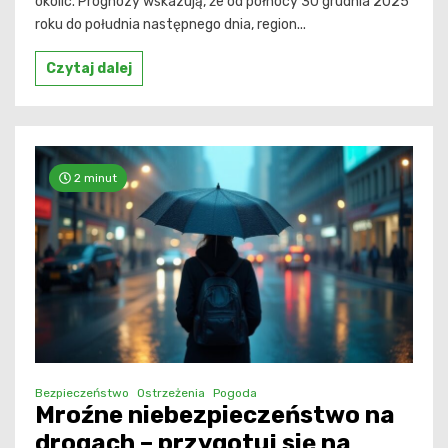
okolic. Prognozy wskazują, że od północy 30 grudnia 2025
roku do południa następnego dnia, region...
Czytaj dalej
2 minut
Bezpieczeństwo
Ostrzeżenia
Pogoda
Mroźne niebezpieczeństwo na
drogach – przygotuj się na