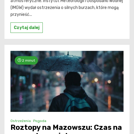
atmosferyczne. Instytut Meteorologii i Gospodarki Wodnej
(IMGW) wydał ostrzeżenia o silnych burzach, które mogą
przynieść...
Czytaj dalej
2 minut
Ostrzeżenia
Pogoda
Roztopy na Mazowszu: Czas na