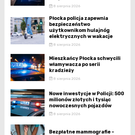
8 sierpnia 2026
Płocka policja zapewnia
bezpieczeństwo
użytkownikom hulajnóg
elektrycznych w wakacje
8 sierpnia 2026
Mieszkańcy Płocka schwycili
włamywacza po serii
kradzieży
8 sierpnia 2026
Nowe inwestycje w Policji: 500
milionów złotych i tysiąc
nowoczesnych pojazdów
8 sierpnia 2026
Bezpłatne mammografie –