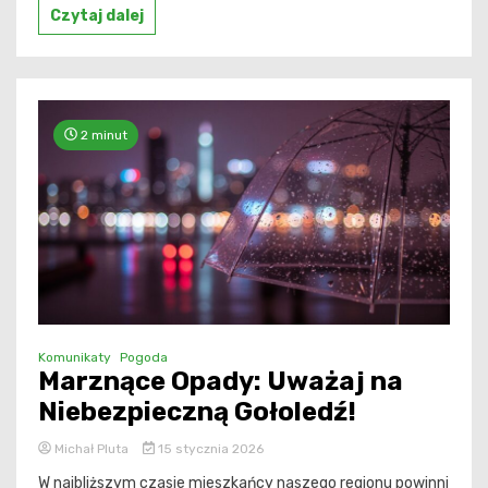
Czytaj dalej
2 minut
Komunikaty
Pogoda
Marznące Opady: Uważaj na
Niebezpieczną Gołoledź!
Michał Pluta
15 stycznia 2026
W najbliższym czasie mieszkańcy naszego regionu powinni