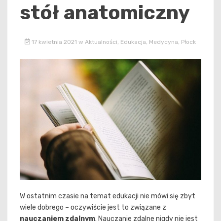
stół anatomiczny
17 kwietnia 2021
w
Aktualności
,
Edukacja
,
Medycyna
,
Płock
W ostatnim czasie na temat edukacji nie mówi się zbyt
wiele dobrego – oczywiście jest to związane z
nauczaniem zdalnym
. Nauczanie zdalne nigdy nie jest