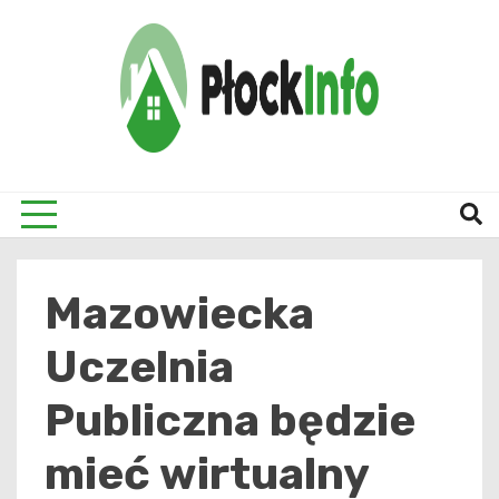
Skip
to
content
informacje z Płocka i okolic
Płock
Mazowiecka
Uczelnia
Publiczna będzie
mieć wirtualny