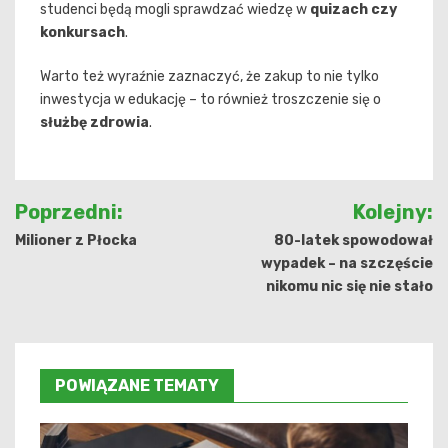
studenci będą mogli sprawdzać wiedzę w
quizach czy
konkursach
.
Warto też wyraźnie zaznaczyć, że zakup to nie tylko
inwestycja w edukację – to również troszczenie się o
służbę zdrowia
.
Nawigacja
Poprzedni:
Kolejny:
wpisu
Milioner z Płocka
80-latek spowodował
wypadek – na szczęście
nikomu nic się nie stało
POWIĄZANE TEMATY