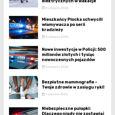
elektrycznych w wakacje
8 sierpnia 2026
Mieszkańcy Płocka schwycili
włamywacza po serii
kradzieży
8 sierpnia 2026
Nowe inwestycje w Policji: 500
milionów złotych i tysiąc
nowoczesnych pojazdów
8 sierpnia 2026
Bezpłatne mammografie –
Twoje zdrowie w zasięgu ręki!
7 sierpnia 2026
Niebezpieczne pułapki:
Dlaczego nigdy nie zostawiaj