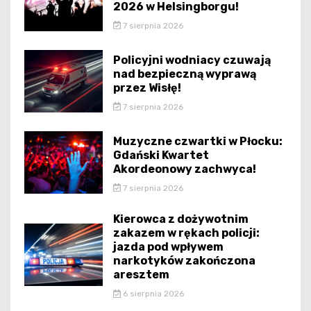
2026 w Helsingborgu!
7 sierpnia 2026
Policyjni wodniacy czuwają
nad bezpieczną wyprawą
przez Wisłę!
7 sierpnia 2026
Muzyczne czwartki w Płocku:
Gdański Kwartet
Akordeonowy zachwyca!
7 sierpnia 2026
Kierowca z dożywotnim
zakazem w rękach policji:
jazda pod wpływem
narkotyków zakończona
aresztem
6 sierpnia 2026