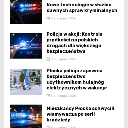
Nowe technologie w służbie
dawnych spraw kryminalnych
8 sierpnia 2026
Policja w akcji: Kontrola
prędkości na polskich
drogach dla większego
bezpieczeństwa
8 sierpnia 2026
Płocka policja zapewnia
bezpieczeństwo
użytkownikom hulajnóg
elektrycznych w wakacje
8 sierpnia 2026
Mieszkańcy Płocka schwycili
włamywacza po serii
kradzieży
8 sierpnia 2026