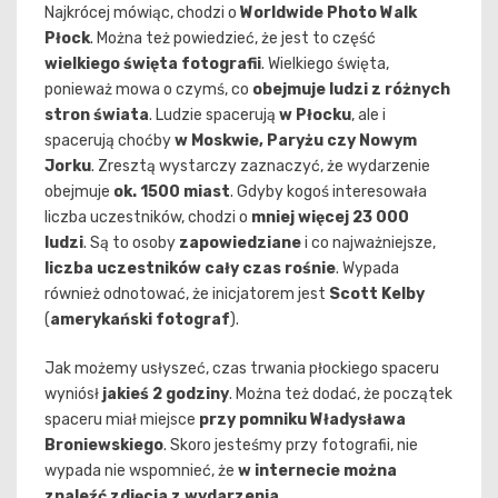
Najkrócej mówiąc, chodzi o
Worldwide Photo Walk
Płock
. Można też powiedzieć, że jest to część
wielkiego święta fotografii
. Wielkiego święta,
ponieważ mowa o czymś, co
obejmuje ludzi z różnych
stron świata
. Ludzie spacerują
w Płocku
, ale i
spacerują choćby
w Moskwie, Paryżu czy Nowym
Jorku
. Zresztą wystarczy zaznaczyć, że wydarzenie
obejmuje
ok. 1500 miast
. Gdyby kogoś interesowała
liczba uczestników, chodzi o
mniej więcej 23 000
ludzi
. Są to osoby
zapowiedziane
i co najważniejsze,
liczba uczestników cały czas rośnie
. Wypada
również odnotować, że inicjatorem jest
Scott Kelby
(
amerykański fotograf
).
Jak możemy usłyszeć, czas trwania płockiego spaceru
wyniósł
jakieś 2 godziny
. Można też dodać, że początek
spaceru miał miejsce
przy pomniku Władysława
Broniewskiego
. Skoro jesteśmy przy fotografii, nie
wypada nie wspomnieć, że
w internecie można
znaleźć zdjęcia z wydarzenia
.