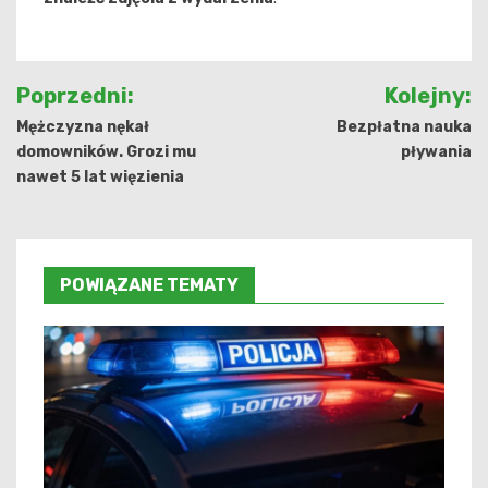
Nawigacja
Poprzedni:
Kolejny:
wpisu
Mężczyzna nękał
Bezpłatna nauka
domowników. Grozi mu
pływania
nawet 5 lat więzienia
POWIĄZANE TEMATY