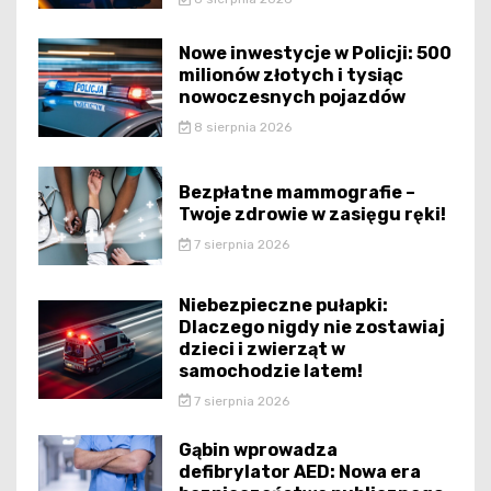
Nowe inwestycje w Policji: 500
milionów złotych i tysiąc
nowoczesnych pojazdów
8 sierpnia 2026
Bezpłatne mammografie –
Twoje zdrowie w zasięgu ręki!
7 sierpnia 2026
Niebezpieczne pułapki:
Dlaczego nigdy nie zostawiaj
dzieci i zwierząt w
samochodzie latem!
7 sierpnia 2026
Gąbin wprowadza
defibrylator AED: Nowa era