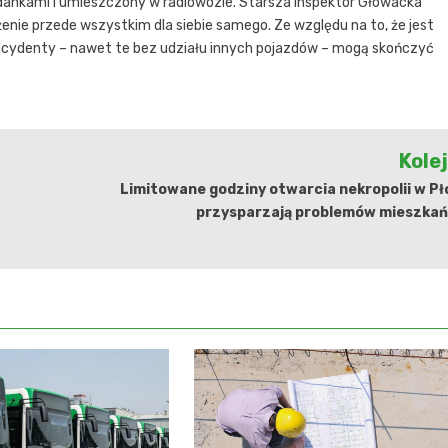
ankami i umieszczony w radiowozie. Starsza inspektor Głowacka
enie przede wszystkim dla siebie samego. Ze względu na to, że jest
ncydenty – nawet te bez udziału innych pojazdów – mogą skończyć
Kole
Limitowane godziny otwarcia nekropolii w P
przysparzają problemów mieszka