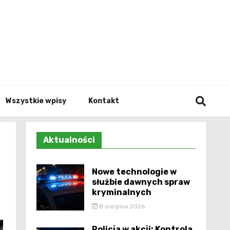
Info.p
Wszystkie wpisy
Kontakt
Aktualności
Nowe technologie w
służbie dawnych spraw
kryminalnych
8 sierpnia 2026
Policja w akcji: Kontrola