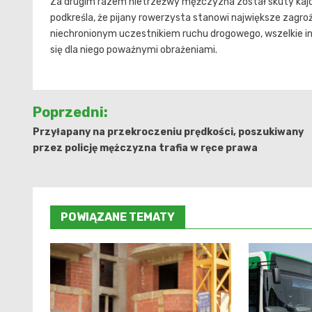
Za drugim razem nietrzeźwy mężczyzna został skuty kajd
podkreśla, że pijany rowerzysta stanowi największe zagroż
niechronionym uczestnikiem ruchu drogowego, wszelkie i
się dla niego poważnymi obrażeniami.
Nawigacja
Poprzedni:
wpisu
Przyłapany na przekroczeniu prędkości, poszukiwany
przez policję mężczyzna trafia w ręce prawa
POWIĄZANE TEMATY