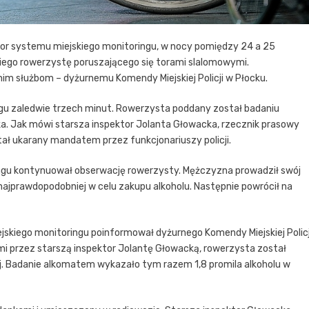
rator systemu miejskiego monitoringu, w nocy pomiędzy 24 a 25
skiego rowerzystę poruszającego się torami slalomowymi.
m służbom – dyżurnemu Komendy Miejskiej Policji w Płocku.
ciągu zaledwie trzech minut. Rowerzysta poddany został badaniu
ka. Jak mówi starsza inspektor Jolanta Głowacka, rzecznik prasowy
ał ukarany mandatem przez funkcjonariuszy policji.
ingu kontynuował obserwację rowerzysty. Mężczyzna prowadził swój
najprawdopodobniej w celu zakupu alkoholu. Następnie powrócił na
jskiego monitoringu poinformował dyżurnego Komendy Miejskiej Policj
ymi przez starszą inspektor Jolantę Głowacką, rowerzysta został
ej. Badanie alkomatem wykazało tym razem 1,8 promila alkoholu w