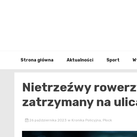
Skip
to
content
Strona główna
Aktualności
Sport
W
Nietrzeźwy rowerz
zatrzymany na uli
26 października 2023
w
Kronika Policyjna
,
Płock