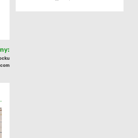
jny:
łocku
ńcom