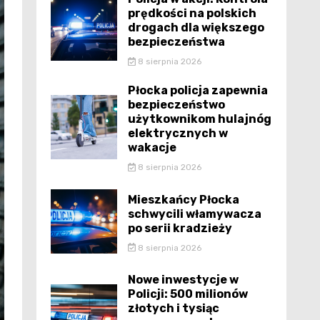
prędkości na polskich
drogach dla większego
bezpieczeństwa
8 sierpnia 2026
Płocka policja zapewnia
bezpieczeństwo
użytkownikom hulajnóg
elektrycznych w
wakacje
8 sierpnia 2026
Mieszkańcy Płocka
schwycili włamywacza
po serii kradzieży
8 sierpnia 2026
Nowe inwestycje w
Policji: 500 milionów
złotych i tysiąc