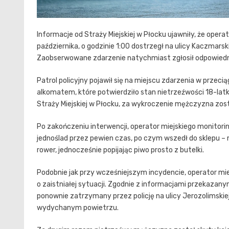
Informacje od Straży Miejskiej w Płocku ujawniły, że ope
października, o godzinie 1:00 dostrzegł na ulicy Kaczmar
Zaobserwowane zdarzenie natychmiast zgłosił odpowiedni
Patrol policyjny pojawił się na miejscu zdarzenia w prze
alkomatem, które potwierdziło stan nietrzeźwości 18-lat
Straży Miejskiej w Płocku, za wykroczenie mężczyzna zost
Po zakończeniu interwencji, operator miejskiego monitor
jednoślad przez pewien czas, po czym wszedł do sklepu – 
rower, jednocześnie popijając piwo prosto z butelki.
Podobnie jak przy wcześniejszym incydencie, operator mie
o zaistniałej sytuacji. Zgodnie z informacjami przekazan
ponownie zatrzymany przez policję na ulicy Jerozolimski
wydychanym powietrzu.