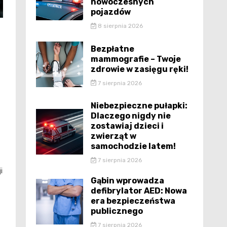
nowoczesnych
pojazdów
8 sierpnia 2026
Bezpłatne
mammografie – Twoje
zdrowie w zasięgu ręki!
7 sierpnia 2026
Niebezpieczne pułapki:
Dlaczego nigdy nie
zostawiaj dzieci i
zwierząt w
samochodzie latem!
7 sierpnia 2026
i
Gąbin wprowadza
defibrylator AED: Nowa
era bezpieczeństwa
publicznego
7 sierpnia 2026