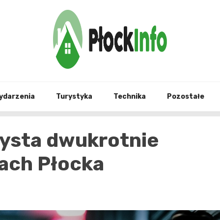
informacje z Płocka i okolic
Płock
ydarzenia
Turystyka
Technika
Pozostałe
ysta dwukrotnie
cach Płocka