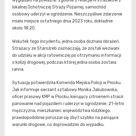
wyglądało na poważne. Zgodnie z relacjami strażaków z
lokalnej Ochotniczej Straży Pożarnej, samochód
osobowy uderzył w ogrodzenie. Nieszczęśliwe zdarzenie
miało miejsce ostatniego dnia 2023 roku, dokładnie
około 18:20.
Wskutek tego incydentu, jedna osoba doznała obrażeń.
Strażacy ze Staroźreb zaznaczają, że zostali wezwani
do udziału w akcji ratowniczej po otrzymaniu informacji
o kolizji drogowej, podczas której jedna osoba została
ranna.
Sytuację potwierdziła Komenda Miejska Policji w Płocku.
Jak informuje sierżant sztabowy Monika Jakubowska,
oficer prasowy KMP w Płocku, kierujący citroenem stracił
panowanie nad pojazdem i uderzył w ogrodzenie. 21-letni
mężczyzna, mieszkaniec województwa łódzkiego,
prawdopodobnie poruszał się zbyt szybko na panujące
warunki drogowe, co doprowadziło do wypadku.