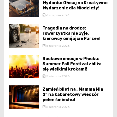
Wydaniu: Głosuj na Kreatywne
Wydarzenie dla Młodzieży!
6 sierpnia 2026
Tragedia na drodze:
rowerzystka nie żyje,
kierowcy omijajcie Parzeń!
5 sierpnia 2026
Rockowe emocje w Płocku:
Summer Fall Festival zbliża
się wielkimi krokami!
5 sierpnia 2026
Zamień bilet na „Mamma Mia
2” na kabaretowy wieczór
pełen śmiechu!
5 sierpnia 2026