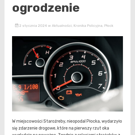
ogrodzenie
2 stycznia 2024
w
Aktualności
,
Kronika Policyjna
,
Płock
W miejscowości Staroźreby, nieopodal Płocka, wydarzyło
się zdarzenie drogowe, które na pierwszy rzut oka