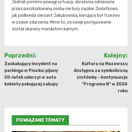
Jednak pomimo powagi sytuacji, obrażenia odniesione
przez poszkodowaną osobę nie były ciężkie. Dodatkowo,
jak podkreśla sierżant Jakubowska, kierujący był trzeźwy
w czasie zdarzenia. Mimo to, za swoje postępowanie
został ukarany mandatem karnym.
Nawigacja
Poprzedni:
Kolejny:
wpisu
Zaskakujący incydent na
Kultura na Mazowszu
parkingu w Płocku: pijany
dostępna za symboliczną
50-latek uderzył w auto
złotówkę – kontynuacja
kobiety pakującej zakupy
"Programu N" w 2024
roku
POWIĄZANE TEMATY