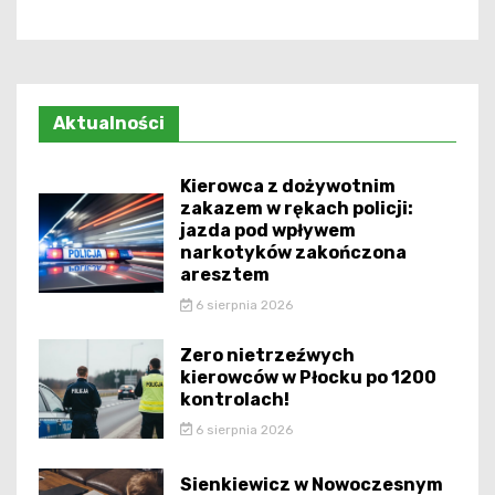
Aktualności
Kierowca z dożywotnim
zakazem w rękach policji:
jazda pod wpływem
narkotyków zakończona
aresztem
6 sierpnia 2026
Zero nietrzeźwych
kierowców w Płocku po 1200
kontrolach!
6 sierpnia 2026
Sienkiewicz w Nowoczesnym