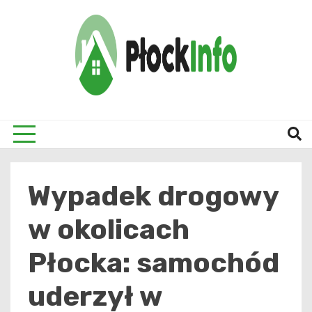
Skip
to
content
informacje z Płocka i okolic
Płock
Wypadek drogowy
w okolicach
Płocka: samochód
uderzył w