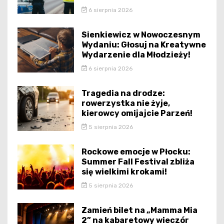
6 sierpnia 2026
Sienkiewicz w Nowoczesnym
Wydaniu: Głosuj na Kreatywne
Wydarzenie dla Młodzieży!
6 sierpnia 2026
Tragedia na drodze:
rowerzystka nie żyje,
kierowcy omijajcie Parzeń!
5 sierpnia 2026
Rockowe emocje w Płocku:
Summer Fall Festival zbliża
się wielkimi krokami!
5 sierpnia 2026
Zamień bilet na „Mamma Mia
2” na kabaretowy wieczór