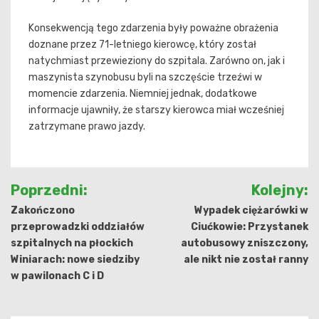
Konsekwencją tego zdarzenia były poważne obrażenia
doznane przez 71-letniego kierowcę, który został
natychmiast przewieziony do szpitala. Zarówno on, jak i
maszynista szynobusu byli na szczęście trzeźwi w
momencie zdarzenia. Niemniej jednak, dodatkowe
informacje ujawniły, że starszy kierowca miał wcześniej
zatrzymane prawo jazdy.
Nawigacja
Poprzedni:
Kolejny:
wpisu
Zakończono
Wypadek ciężarówki w
przeprowadzki oddziałów
Ciućkowie: Przystanek
szpitalnych na płockich
autobusowy zniszczony,
Winiarach: nowe siedziby
ale nikt nie został ranny
w pawilonach C i D