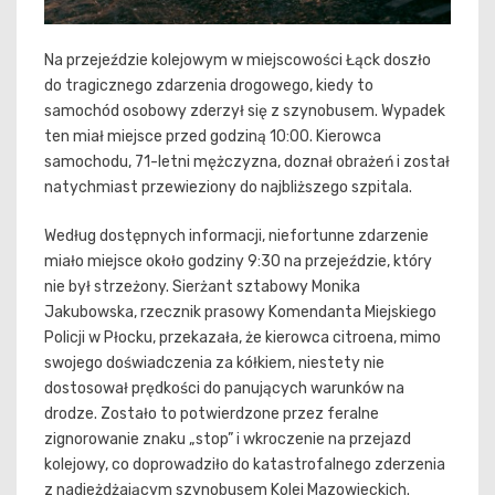
Na przejeździe kolejowym w miejscowości Łąck doszło
do tragicznego zdarzenia drogowego, kiedy to
samochód osobowy zderzył się z szynobusem. Wypadek
ten miał miejsce przed godziną 10:00. Kierowca
samochodu, 71-letni mężczyzna, doznał obrażeń i został
natychmiast przewieziony do najbliższego szpitala.
Według dostępnych informacji, niefortunne zdarzenie
miało miejsce około godziny 9:30 na przejeździe, który
nie był strzeżony. Sierżant sztabowy Monika
Jakubowska, rzecznik prasowy Komendanta Miejskiego
Policji w Płocku, przekazała, że kierowca citroena, mimo
swojego doświadczenia za kółkiem, niestety nie
dostosował prędkości do panujących warunków na
drodze. Zostało to potwierdzone przez feralne
zignorowanie znaku „stop” i wkroczenie na przejazd
kolejowy, co doprowadziło do katastrofalnego zderzenia
z nadjeżdżającym szynobusem Kolei Mazowieckich.