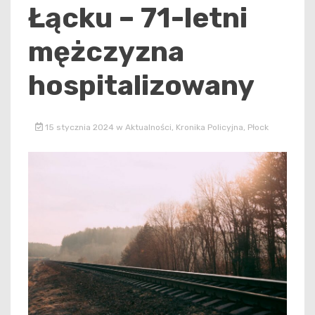
Łącku – 71-letni
mężczyzna
hospitalizowany
15 stycznia 2024
w
Aktualności
,
Kronika Policyjna
,
Płock