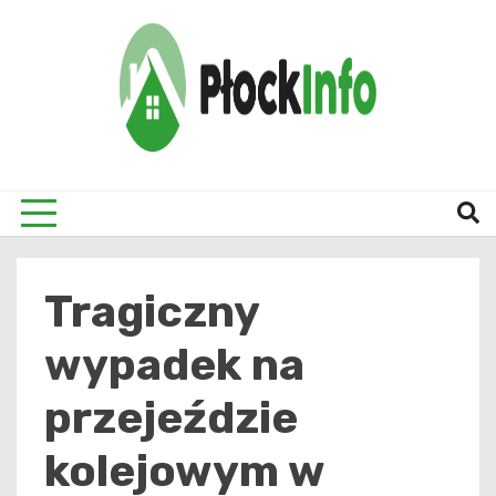
Skip
to
content
informacje z Płocka i okolic
Płock
Tragiczny
wypadek na
przejeździe
kolejowym w