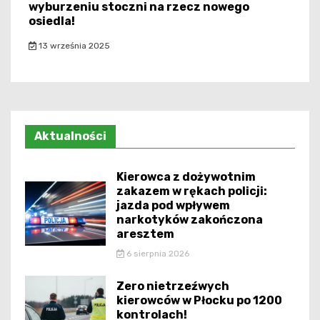
wyburzeniu stoczni na rzecz nowego
osiedla!
13 września 2025
Aktualności
Kierowca z dożywotnim
zakazem w rękach policji:
jazda pod wpływem
narkotyków zakończona
aresztem
6 sierpnia 2026
Zero nietrzeźwych
kierowców w Płocku po 1200
kontrolach!