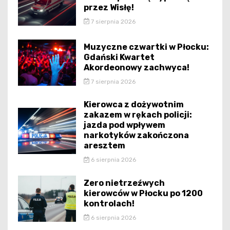
przez Wisłę!
7 sierpnia 2026
Muzyczne czwartki w Płocku:
Gdański Kwartet
Akordeonowy zachwyca!
7 sierpnia 2026
Kierowca z dożywotnim
zakazem w rękach policji:
jazda pod wpływem
narkotyków zakończona
aresztem
6 sierpnia 2026
Zero nietrzeźwych
kierowców w Płocku po 1200
kontrolach!
6 sierpnia 2026