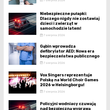
7 sierpnia 2026
Niebezpieczne pułapki:
Dlaczego nigdy nie zostawiaj
dzieci i zwierząt w
samochodzie latem!
7 sierpnia 2026
Gąbin wprowadza
defibrylator AED: Nowa era
bezpieczeństwa publicznego
7 sierpnia 2026
Vox Singers reprezentuje
Polskę na World Choir Games
2026 w Helsingborgu!
7 sierpnia 2026
Policyjni wodniacy czuwają
nad bezpieczną wyprawą