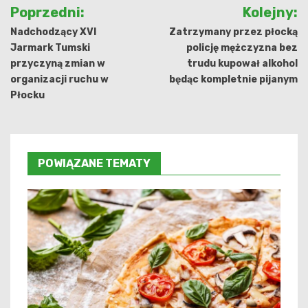
Nawigacja
Poprzedni:
Kolejny:
wpisu
Nadchodzący XVI
Zatrzymany przez płocką
Jarmark Tumski
policję mężczyzna bez
przyczyną zmian w
trudu kupował alkohol
organizacji ruchu w
będąc kompletnie pijanym
Płocku
POWIĄZANE TEMATY