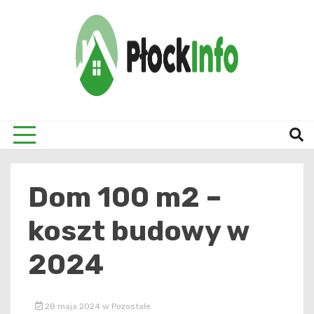
Skip
to
content
informacje z Płocka i okolic
Płock
Dom 100 m2 –
koszt budowy w
2024
28 maja 2024
w
Pozostałe