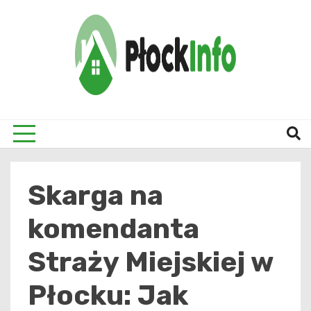
Skip
to
content
informacje z Płocka i okolic
Płock
Skarga na
komendanta
Straży Miejskiej w
Płocku: Jak