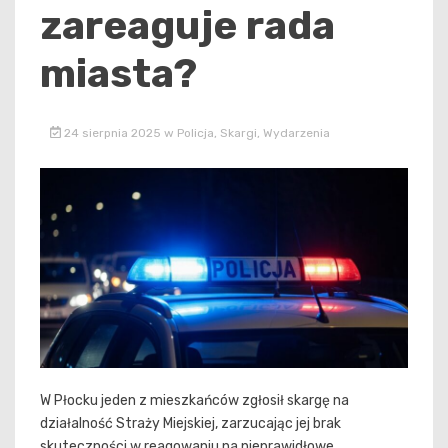
zareaguje rada
miasta?
24 sierpnia 2025
w
Policja
,
Skargi
,
Wydarzenia
W Płocku jeden z mieszkańców zgłosił skargę na
działalność Straży Miejskiej, zarzucając jej brak
skuteczności w reagowaniu na nieprawidłowe