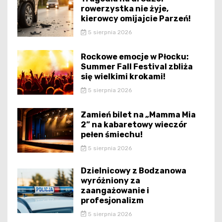
rowerzystka nie żyje,
kierowcy omijajcie Parzeń!
5 sierpnia 2026
Rockowe emocje w Płocku:
Summer Fall Festival zbliża
się wielkimi krokami!
5 sierpnia 2026
Zamień bilet na „Mamma Mia
2” na kabaretowy wieczór
pełen śmiechu!
5 sierpnia 2026
Dzielnicowy z Bodzanowa
wyróżniony za
zaangażowanie i
profesjonalizm
5 sierpnia 2026