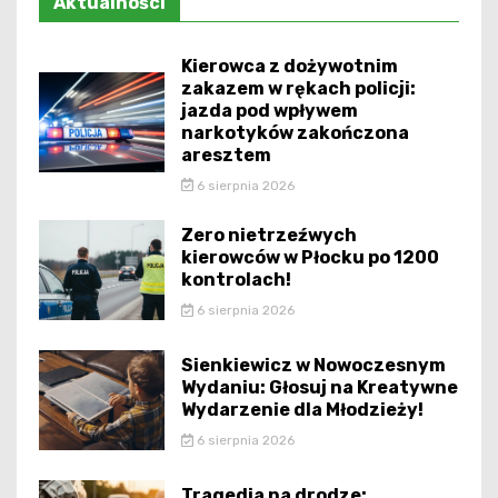
Aktualności
Kierowca z dożywotnim
zakazem w rękach policji:
jazda pod wpływem
narkotyków zakończona
aresztem
6 sierpnia 2026
Zero nietrzeźwych
kierowców w Płocku po 1200
kontrolach!
6 sierpnia 2026
Sienkiewicz w Nowoczesnym
Wydaniu: Głosuj na Kreatywne
Wydarzenie dla Młodzieży!
6 sierpnia 2026
Tragedia na drodze: