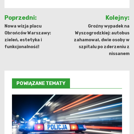
Nawigacja
Poprzedni:
Kolejny:
wpisu
Nowa wizja placu
Groźny wypadek na
Obrońców Warszawy:
Wyszogrodzkiej: autobus
zieleń, estetyka i
zahamował, dwie osoby w
funkcjonalność!
szpitalu po zderzeniu z
nissanem
POWIĄZANE TEMATY