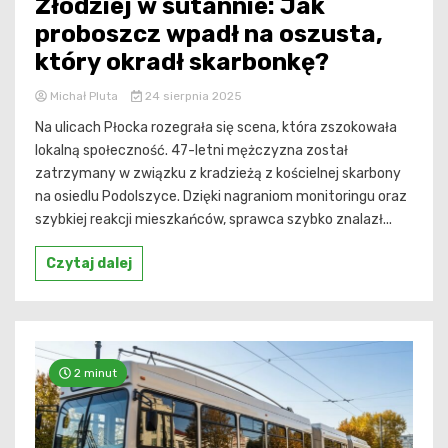
Złodziej w sutannie: Jak
proboszcz wpadł na oszusta,
który okradł skarbonkę?
Michał Pluta
24 sierpnia 2025
Na ulicach Płocka rozegrała się scena, która zszokowała
lokalną społeczność. 47-letni mężczyzna został
zatrzymany w związku z kradzieżą z kościelnej skarbony
na osiedlu Podolszyce. Dzięki nagraniom monitoringu oraz
szybkiej reakcji mieszkańców, sprawca szybko znalazł...
Czytaj dalej
2 minut