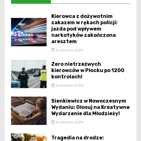
Kierowca z dożywotnim
zakazem w rękach policji:
jazda pod wpływem
narkotyków zakończona
aresztem
6 sierpnia 2026
Zero nietrzeźwych
kierowców w Płocku po 1200
kontrolach!
6 sierpnia 2026
Sienkiewicz w Nowoczesnym
Wydaniu: Głosuj na Kreatywne
Wydarzenie dla Młodzieży!
6 sierpnia 2026
Tragedia na drodze: