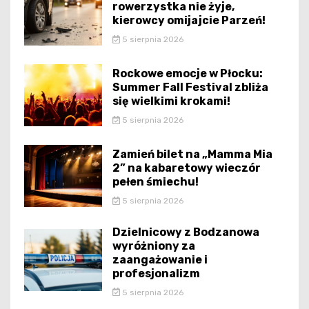
rowerzystka nie żyje,
kierowcy omijajcie Parzeń!
5 sierpnia 2026
Rockowe emocje w Płocku:
Summer Fall Festival zbliża
się wielkimi krokami!
5 sierpnia 2026
Zamień bilet na „Mamma Mia
2” na kabaretowy wieczór
pełen śmiechu!
5 sierpnia 2026
Dzielnicowy z Bodzanowa
wyróżniony za
zaangażowanie i
profesjonalizm
5 sierpnia 2026