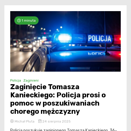
1 minuta
Policja
Zaginieni
Zaginięcie Tomasza
Kanieckiego: Policja prosi o
pomoc w poszukiwaniach
chorego mężczyzny
Michał Pluta
24 sierpnia 2025
Policja poszukuje zaginionego Tomasza Kanieckiego, 36-