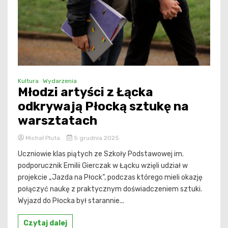
Kultura
Wydarzenia
Młodzi artyści z Łącka
odkrywają Płocką sztukę na
warsztatach
Michał Pluta
5 grudnia 2025
Uczniowie klas piątych ze Szkoły Podstawowej im.
podporucznik Emilii Gierczak w Łącku wzięli udział w
projekcie „Jazda na Płock”, podczas którego mieli okazję
połączyć naukę z praktycznym doświadczeniem sztuki.
Wyjazd do Płocka był starannie...
Czytaj dalej