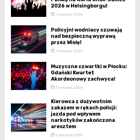
2026 w Helsingborgu!
7 sierpnia 2026
Policyjni wodniacy czuwają
nad bezpieczną wyprawą
przez Wisłę!
7 sierpnia 2026
Muzyczne czwartki w Płocku:
Gdański Kwartet
Akordeonowy zachwyca!
7 sierpnia 2026
Kierowca z dożywotnim
zakazem w rękach policji:
jazda pod wpływem
narkotyków zakończona
aresztem
6 sierpnia 2026