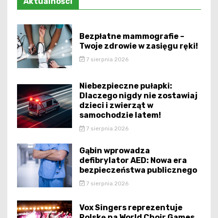
Aktualności
Bezpłatne mammografie –
Twoje zdrowie w zasięgu ręki!
7 sierpnia 2026
Niebezpieczne pułapki:
Dlaczego nigdy nie zostawiaj
dzieci i zwierząt w
samochodzie latem!
7 sierpnia 2026
Gąbin wprowadza
defibrylator AED: Nowa era
bezpieczeństwa publicznego
7 sierpnia 2026
Vox Singers reprezentuje
Polskę na World Choir Games