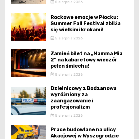
5 sierpnia 2026
Rockowe emocje w Płocku:
Summer Fall Festival zbliża
się wielkimi krokami!
5 sierpnia 2026
Zamień bilet na „Mamma Mia
2” na kabaretowy wieczór
pełen śmiechu!
5 sierpnia 2026
Dzielnicowy z Bodzanowa
wyróżniony za
zaangażowanie i
profesjonalizm
5 sierpnia 2026
Prace budowlane na ulicy
Akacjowej w Wyszogrodzie