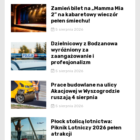
Zamień bilet na „Mamma Mia
2” na kabaretowy wieczór
pełen śmiechu!
5 sierpnia 2026
Dzielnicowy z Bodzanowa
wyróżniony za
zaangażowanie i
profesjonalizm
5 sierpnia 2026
Prace budowlane na ulicy
Akacjowej w Wyszogrodzie
ruszają 4 sierpnia
5 sierpnia 2026
Płock stolicą lotnictwa:
Piknik Lotniczy 2026 pełen
atrakcji