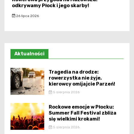
odkrywamy Płock i jego skarby!
26 lipca 2026
Aktualności
Tragedia na drodze:
rowerzystka nie żyje,
kierowcy omijajcie Parzeń!
5 sierpnia 2026
Rockowe emocje w Płocku:
Summer Fall Festival zbliża
się wielkimi krokami!
5 sierpnia 2026