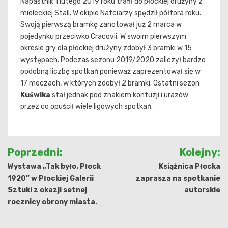
Napastnik 1 lutego 2019 roku trafił do płockiej drużyny z
mieleckiej Stali. W ekipie Nafciarzy spędził półtora roku.
Swoją pierwszą bramkę zanotował już 2 marca w
pojedynku przeciwko Cracovii. W swoim pierwszym
okresie gry dla płockiej drużyny zdobył 3 bramki w 15
występach. Podczas sezonu 2019/2020 zaliczył bardzo
podobną liczbę spotkań ponieważ zaprezentował się w
17 meczach, w których zdobył 2 bramki. Ostatni sezon
Kuświka
stał jednak pod znakiem kontuzji i urazów
przez co opuścił wiele ligowych spotkań.
Nawigacja
Poprzedni:
Kolejny:
wpisu
Wystawa „Tak było. Płock
Książnica Płocka
1920” w Płockiej Galerii
zaprasza na spotkanie
Sztuki z okazji setnej
autorskie
rocznicy obrony miasta.