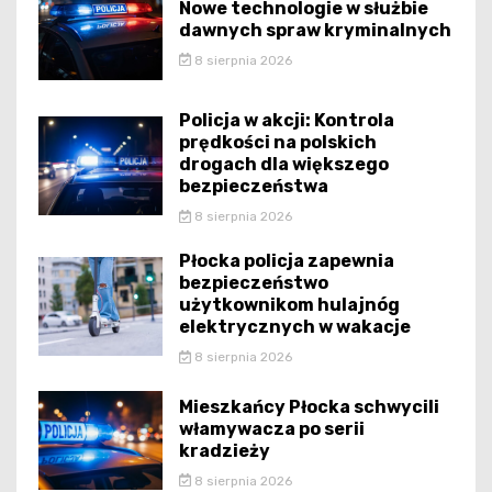
Nowe technologie w służbie
dawnych spraw kryminalnych
8 sierpnia 2026
Policja w akcji: Kontrola
prędkości na polskich
drogach dla większego
bezpieczeństwa
8 sierpnia 2026
Płocka policja zapewnia
bezpieczeństwo
użytkownikom hulajnóg
elektrycznych w wakacje
8 sierpnia 2026
Mieszkańcy Płocka schwycili
włamywacza po serii
kradzieży
8 sierpnia 2026