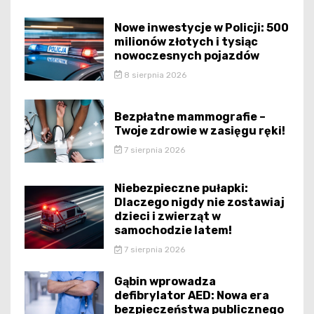
Nowe inwestycje w Policji: 500
milionów złotych i tysiąc
nowoczesnych pojazdów
8 sierpnia 2026
Bezpłatne mammografie –
Twoje zdrowie w zasięgu ręki!
7 sierpnia 2026
Niebezpieczne pułapki:
Dlaczego nigdy nie zostawiaj
dzieci i zwierząt w
samochodzie latem!
7 sierpnia 2026
Gąbin wprowadza
defibrylator AED: Nowa era
bezpieczeństwa publicznego