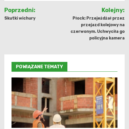
Nawigacja
Poprzedni:
Kolejny:
wpisu
Skutki wichury
Płock: Przejeżdżał przez
przejazd kolejowy na
czerwonym. Uchwyciła go
policyjna kamera
POWIĄZANE TEMATY