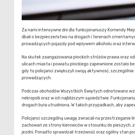
Za nami intensywne dni dla funkcjonariuszy Komendy Miej
dbali o bezpieczeństwo na drogach i terenach cmentarny
prowadzących pojazdy pod wpływem alkoholu oraz interwen
Na skutek zaangażowania płockich stróżów prawa oraz od
ulicach miasta i powiatu płockiego zapewnione zostało be
gdy to policjanci zwiększyli swoją aktywność, szczególni
prowadzących.
Podczas obchodów Wszystkich Świętych odnotowano wzm
nekropolii oraz w ich najbliższym sąsiedztwie. Funkcjonari
drogach była utrudniona. W takich przypadkach, aby zapew
Policjanci szczególną uwagę zwracali na przestrzeganie l
zachowań ze strony kierowców w stosunku do pieszych, z
jezdni. Ponadto sprawdzali trzeźwość oraz ogólny stan p