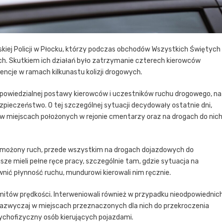
skiej Policji w Płocku, którzy podczas obchodów Wszystkich Świętych
ch. Skutkiem ich działań było zatrzymanie czterech kierowców
cje w ramach kilkunastu kolizji drogowych.
powiedzialnej postawy kierowców i uczestników ruchu drogowego, na
zpieczeństwo. O tej szczególnej sytuacji decydowały ostatnie dni,
e w miejscach położonych w rejonie cmentarzy oraz na drogach do nic
ożony ruch, przede wszystkim na drogach dojazdowych do
usze mieli pełne ręce pracy, szczególnie tam, gdzie sytuacja na
nić płynność ruchu, mundurowi kierowali nim ręcznie.
imitów prędkości. Interweniowali również w przypadku nieodpowiednic
azwyczaj w miejscach przeznaczonych dla nich do przekroczenia
sychofizyczny osób kierujących pojazdami.