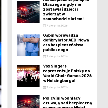
Dlaczego nigdy nie
zostawiaj dzieci i
zwierząt w
samochodzie latem!
7 sierpnia 2026
Gąbin wprowadza
defibrylator AED: Nowa
era bezpieczeństwa
publicznego
7 sierpnia 2026
Vox Singers
reprezentuje Polskę na
World Choir Games 2026
w Helsingborgu!
7 sierpnia 2026
Policyjni wodniacy
czuwają nad bezpieczną
wyprawą przez Wisłę!