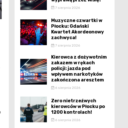
7 sierpnia 2026
Muzyczne czwartki w
Płocku: Gdański
Kwartet Akordeonowy
zachwyca!
7 sierpnia 2026
Kierowca z dożywotnim
zakazem w rękach
h
policji: jazda pod
wpływem narkotyków
zakończona aresztem
6 sierpnia 2026
Zero nietrzeźwych
kierowców w Płocku po
1200 kontrolach!
h
6 sierpnia 2026