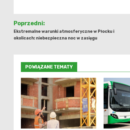
Nawigacja
Poprzedni:
wpisu
Ekstremalne warunki atmosferyczne w Płocku i
okolicach: niebezpieczna noc w zasięgu
POWIĄZANE TEMATY