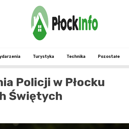
informacje z Płocka i okolic
Płock
ydarzenia
Turystyka
Technika
Pozostałe
ia Policji w Płocku
h Świętych