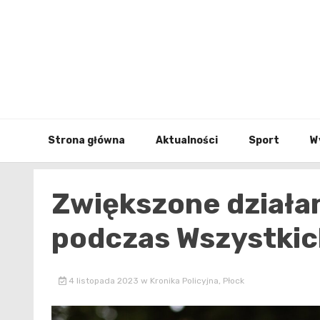
Skip
to
content
Strona główna
Aktualności
Sport
W
Zwiększone działan
podczas Wszystkic
4 listopada 2023
w
Kronika Policyjna
,
Płock