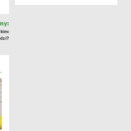
jny:
ckim:
odzi?