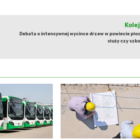
Kole
Debata o intensywnej wycince drzew w powiecie pło
służy czy szk