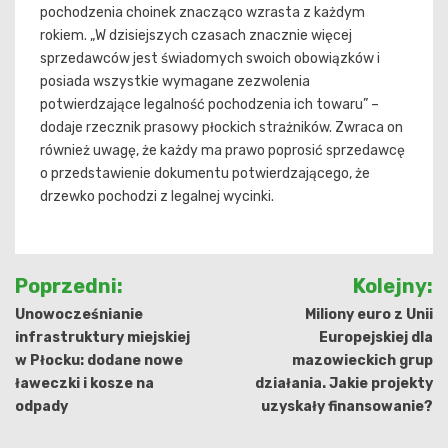
pochodzenia choinek znacząco wzrasta z każdym
rokiem. „W dzisiejszych czasach znacznie więcej
sprzedawców jest świadomych swoich obowiązków i
posiada wszystkie wymagane zezwolenia
potwierdzające legalność pochodzenia ich towaru” –
dodaje rzecznik prasowy płockich strażników. Zwraca on
również uwagę, że każdy ma prawo poprosić sprzedawcę
o przedstawienie dokumentu potwierdzającego, że
drzewko pochodzi z legalnej wycinki.
Nawigacja
Poprzedni:
Kolejny:
wpisu
Unowocześnianie
Miliony euro z Unii
infrastruktury miejskiej
Europejskiej dla
w Płocku: dodane nowe
mazowieckich grup
ławeczki i kosze na
działania. Jakie projekty
odpady
uzyskały finansowanie?