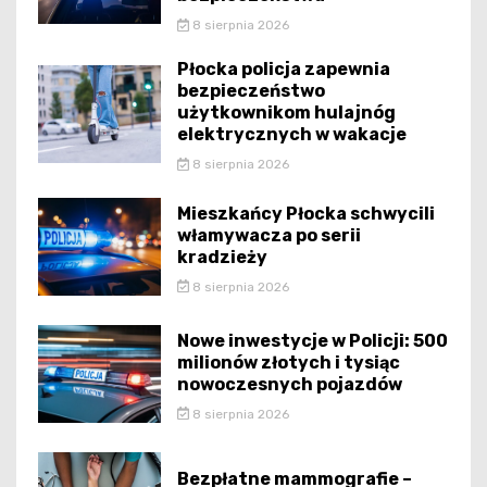
8 sierpnia 2026
Płocka policja zapewnia
bezpieczeństwo
użytkownikom hulajnóg
elektrycznych w wakacje
8 sierpnia 2026
Mieszkańcy Płocka schwycili
włamywacza po serii
kradzieży
8 sierpnia 2026
Nowe inwestycje w Policji: 500
milionów złotych i tysiąc
nowoczesnych pojazdów
8 sierpnia 2026
Bezpłatne mammografie –