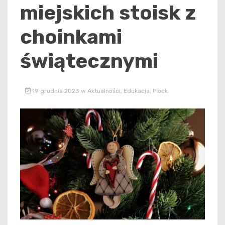
miejskich stoisk z
choinkami
świątecznymi
19 grudnia 2023
w
Aktualności
,
Edukacja
,
Płock