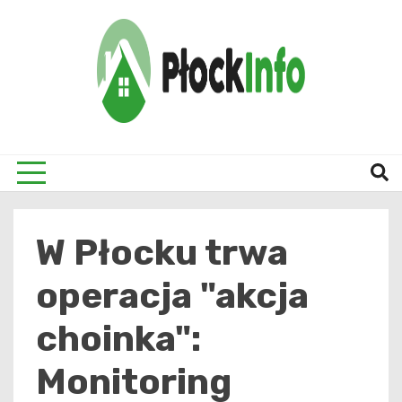
Skip
to
content
informacje z Płocka i okolic
Płock
W Płocku trwa
operacja "akcja
choinka":
Monitoring