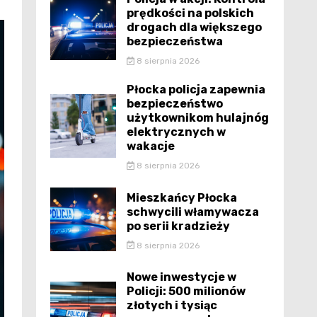
prędkości na polskich
drogach dla większego
bezpieczeństwa
8 sierpnia 2026
Płocka policja zapewnia
bezpieczeństwo
użytkownikom hulajnóg
elektrycznych w
wakacje
8 sierpnia 2026
Mieszkańcy Płocka
schwycili włamywacza
po serii kradzieży
8 sierpnia 2026
Nowe inwestycje w
Policji: 500 milionów
złotych i tysiąc