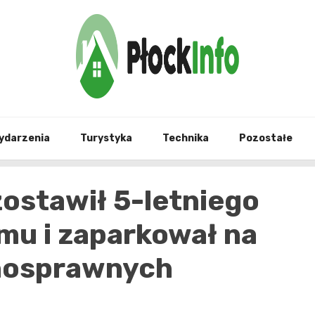
informacje z Płocka i okolic
Płock
ydarzenia
Turystyka
Technika
Pozostałe
zostawił 5-letniego
u i zaparkował na
łnosprawnych