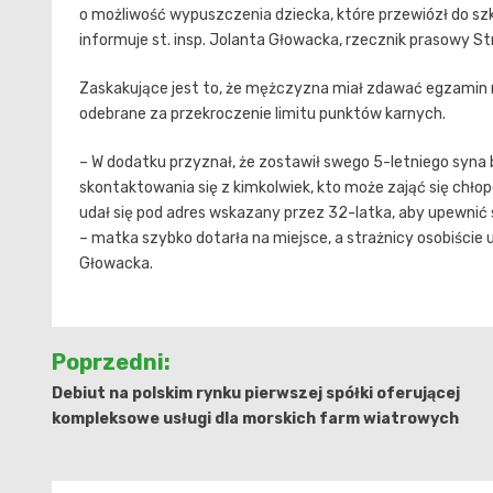
o możliwość wypuszczenia dziecka, które przewiózł do szk
informuje st. insp. Jolanta Głowacka, rzecznik prasowy Str
Zaskakujące jest to, że mężczyzna miał zdawać egzamin n
odebrane za przekroczenie limitu punktów karnych.
– W dodatku przyznał, że zostawił swego 5-letniego syna
skontaktowania się z kimkolwiek, kto może zająć się chło
udał się pod adres wskazany przez 32-latka, aby upewnić si
– matka szybko dotarła na miejsce, a strażnicy osobiście 
Głowacka.
Nawigacja
Poprzedni:
wpisu
Debiut na polskim rynku pierwszej spółki oferującej
kompleksowe usługi dla morskich farm wiatrowych