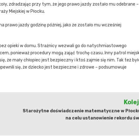
oły, zdradzając przy tym, że jego prawo jazdy zostało mu odebrane –
aży Miejskiej w Płocku.
a prawo jazdy godzinę później, jako że zostało mu wcześniej
 bez opieki w domu. Strażnicy wezwali go do natychmiastowego
pcem, ponieważ procedury mogą zająć trochę czasu. Inny patrol miejsk
ę, że mały chłopiec jest bezpieczny i ktoś zajmie się nim. Tak też był
upewnili się, że dziecko jest bezpieczne i zdrowe – podsumowuje
Kole
Starożytne doświadczenie matematyczne w Płock
na celu ustanowienie rekordu ś