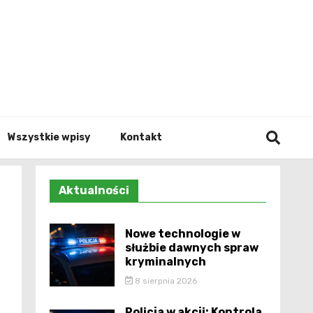
Info.p
Wszystkie wpisy
Kontakt
Aktualności
Nowe technologie w
służbie dawnych spraw
kryminalnych
8 sierpnia 2026
Policja w akcji: Kontrola