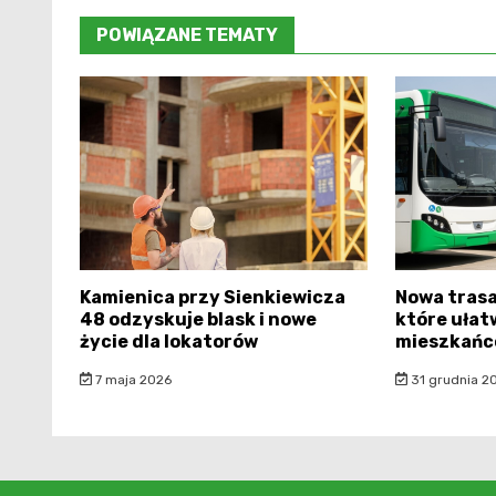
POWIĄZANE TEMATY
Kamienica przy Sienkiewicza
Nowa trasa 
48 odzyskuje blask i nowe
które ułat
życie dla lokatorów
mieszkań
7 maja 2026
31 grudnia 2