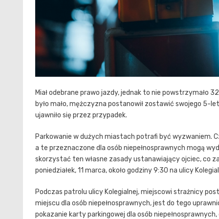
Miał odebrane prawo jazdy, jednak to nie powstrzymało 3
było mało, mężczyzna postanowił zostawić swojego 5-le
ujawniło się przez przypadek.
Parkowanie w dużych miastach potrafi być wyzwaniem. Czę
a te przeznaczone dla osób niepełnosprawnych mogą wyda
skorzystać ten własne zasady ustanawiający ojciec, co z
poniedziałek, 11 marca, około godziny 9:30 na ulicy Kolegial
Podczas patrolu ulicy Kolegialnej, miejscowi strażnicy p
miejscu dla osób niepełnosprawnych, jest do tego uprawni
pokazanie karty parkingowej dla osób niepełnosprawnych, od