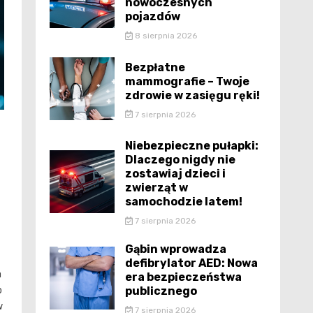
nowoczesnych
pojazdów
8 sierpnia 2026
Bezpłatne
mammografie – Twoje
zdrowie w zasięgu ręki!
7 sierpnia 2026
Niebezpieczne pułapki:
Dlaczego nigdy nie
zostawiaj dzieci i
zwierząt w
samochodzie latem!
7 sierpnia 2026
Gąbin wprowadza
defibrylator AED: Nowa
a
era bezpieczeństwa
o
publicznego
w
7 sierpnia 2026