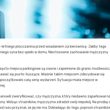
2-letniego płocczanina przed wsiadaniem za kierownicę. Jakby tego
tniego syna bez opieki w domu. Niestosowne zachowanie mężczyzny
sto miejsca parkingowe są ciasne i zapełnione do granic możliwości,
wać się puste i kuszące. Właśnie takim miejscem zdecydował się
apoczątkowało całą serię wydarzeń. Sytuacja miała miejsce w
nej.
ostanowili zweryfikować, czy mężczyzna, który niedawno zaparkował n
ony. Widząc strażników, mężczyzna zdradził swój niepokój. Na prośbę 
 razu przyznał, że jej nie ma. Dokładając do tego, poprosił strażnikó