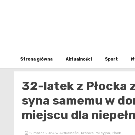
Skip
to
content
Strona główna
Aktualności
Sport
W
32-latek z Płocka 
syna samemu w dom
miejscu dla niepe
12 marca 2024
w
Aktualności
,
Kronika Policyjna
,
Płock