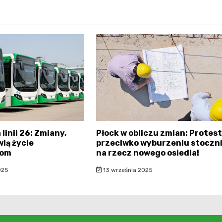
linii 26: Zmiany,
Płock w obliczu zmian: Protest
wią życie
przeciwko wyburzeniu stoczn
com
na rzecz nowego osiedla!
025
13 września 2025