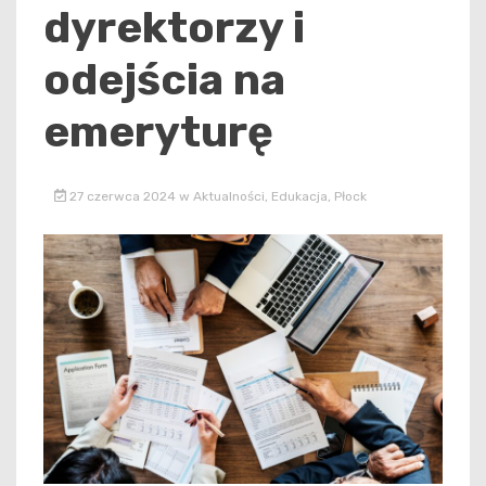
dyrektorzy i
odejścia na
emeryturę
27 czerwca 2024
w
Aktualności
,
Edukacja
,
Płock