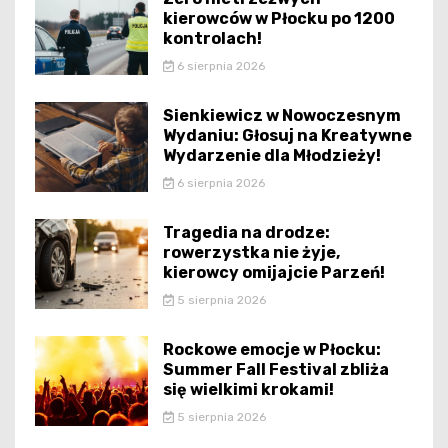
kierowców w Płocku po 1200
kontrolach!
6 sierpnia 2026
Sienkiewicz w Nowoczesnym
Wydaniu: Głosuj na Kreatywne
Wydarzenie dla Młodzieży!
6 sierpnia 2026
Tragedia na drodze:
rowerzystka nie żyje,
kierowcy omijajcie Parzeń!
5 sierpnia 2026
Rockowe emocje w Płocku:
Summer Fall Festival zbliża
się wielkimi krokami!
5 sierpnia 2026