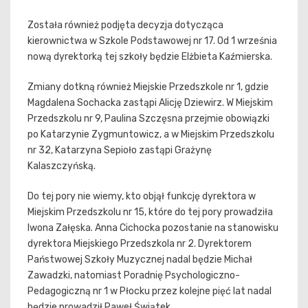
Została również podjęta decyzja dotycząca
kierownictwa w Szkole Podstawowej nr 17. Od 1 września
nową dyrektorką tej szkoły będzie Elżbieta Kaźmierska.
Zmiany dotkną również Miejskie Przedszkole nr 1, gdzie
Magdalena Sochacka zastąpi Alicję Dziewirz. W Miejskim
Przedszkolu nr 9, Paulina Szczęsna przejmie obowiązki
po Katarzynie Zygmuntowicz, a w Miejskim Przedszkolu
nr 32, Katarzyna Sepioło zastąpi Grażynę
Kalaszczyńską.
Do tej pory nie wiemy, kto objął funkcję dyrektora w
Miejskim Przedszkolu nr 15, które do tej pory prowadziła
Iwona Załęska. Anna Cichocka pozostanie na stanowisku
dyrektora Miejskiego Przedszkola nr 2. Dyrektorem
Państwowej Szkoły Muzycznej nadal będzie Michał
Zawadzki, natomiast Poradnię Psychologiczno-
Pedagogiczną nr 1 w Płocku przez kolejne pięć lat nadal
będzie prowadził Paweł Świątek.