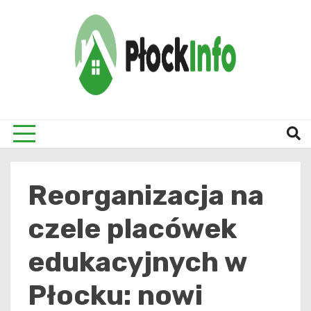
Skip
to
content
informacje z Płocka i okolic
Płock
Reorganizacja na
czele placówek
edukacyjnych w
Płocku: nowi