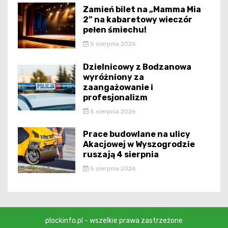
Zamień bilet na „Mamma Mia
2” na kabaretowy wieczór
pełen śmiechu!
5 sierpnia 2026
Dzielnicowy z Bodzanowa
wyróżniony za
zaangażowanie i
profesjonalizm
5 sierpnia 2026
Prace budowlane na ulicy
Akacjowej w Wyszogrodzie
ruszają 4 sierpnia
5 sierpnia 2026
plockinfo.pl - wszelkie prawa zastrzeżone