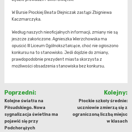
W Bursie Płockiej Beata Olejniczak zastąpi Zbigniewa
Kaczmarczyka.
Według naszych nieoficjalnych informacji, zmiany nie są
jeszcze zakończone. Agnieszka Wierzchowska ma
opuścić III Liceum Ogólnokształcące, choć nie ogłoszono
konkursu na to stanowisko. Jeśli dojdzie do zmiany,
prawdopodobnie prezydent miasta skorzysta z
możliwości obsadzenia stanowiska bez konkursu.
Nawigacja
Poprzedni:
Kolejny:
wpisu
Kolejne światła na
Płockie szkoły średnie:
Piłsudskiego. Nowa
uczniowie zmierzą się z
sygnalizacja świetlna ma
ograniczoną liczbą miejsc
pojawić się przy
w klasach
Podchorążych