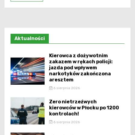
Aktualności
Kierowca z dożywotnim
zakazem w rękach policji:
jazda pod wpływem
narkotyków zakończona
aresztem
6 sierpnia 2026
Zero nietrzeźwych
kierowców w Płocku po 1200
kontrolach!
6 sierpnia 2026