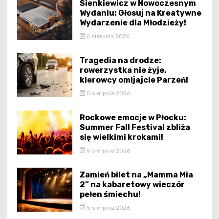
Sienkiewicz w Nowoczesnym
Wydaniu: Głosuj na Kreatywne
Wydarzenie dla Młodzieży!
6 sierpnia 2026
Tragedia na drodze:
rowerzystka nie żyje,
kierowcy omijajcie Parzeń!
5 sierpnia 2026
Rockowe emocje w Płocku:
Summer Fall Festival zbliża
się wielkimi krokami!
5 sierpnia 2026
Zamień bilet na „Mamma Mia
2” na kabaretowy wieczór
pełen śmiechu!
5 sierpnia 2026