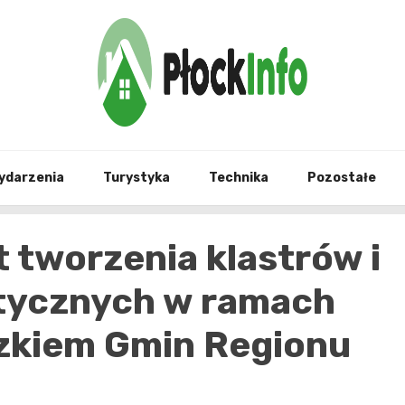
informacje z Płocka i okolic
Płock
ydarzenia
Turystyka
Technika
Pozostałe
 tworzenia klastrów i
etycznych w ramach
zkiem Gmin Regionu