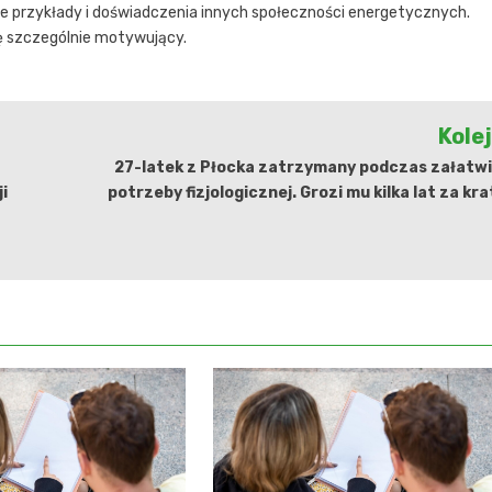
ące przykłady i doświadczenia innych społeczności energetycznych.
ę szczególnie motywujący.
Kole
27-latek z Płocka zatrzymany podczas załatwi
i
potrzeby fizjologicznej. Grozi mu kilka lat za kr