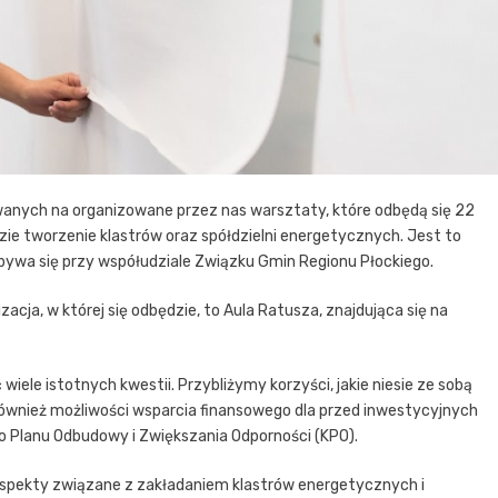
wanych na organizowane przez nas warsztaty, które odbędą się 22
e tworzenie klastrów oraz spółdzielni energetycznych. Jest to
dbywa się przy współudziale Związku Gmin Regionu Płockiego.
acja, w której się odbędzie, to Aula Ratusza, znajdująca się na
iele istotnych kwestii. Przybliżymy korzyści, jakie niesie ze sobą
ównież możliwości wsparcia finansowego dla przed inwestycyjnych
o Planu Odbudowy i Zwiększania Odporności (KPO).
spekty związane z zakładaniem klastrów energetycznych i