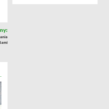
jny:
ania
atami