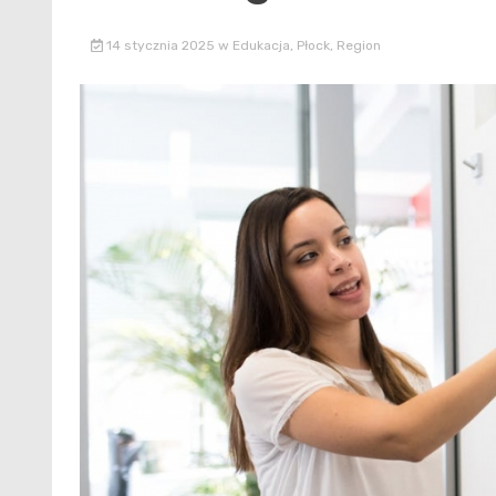
14 stycznia 2025
w
Edukacja
,
Płock
,
Region