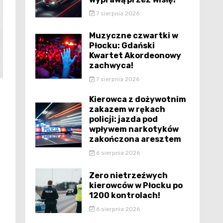
7 sierpnia 2026
Muzyczne czwartki w
Płocku: Gdański
Kwartet Akordeonowy
zachwyca!
7 sierpnia 2026
Kierowca z dożywotnim
zakazem w rękach
policji: jazda pod
wpływem narkotyków
zakończona aresztem
6 sierpnia 2026
Zero nietrzeźwych
kierowców w Płocku po
1200 kontrolach!
6 sierpnia 2026