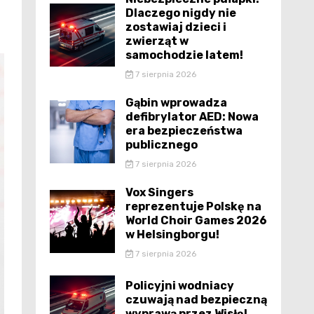
Dlaczego nigdy nie
zostawiaj dzieci i
zwierząt w
samochodzie latem!
7 sierpnia 2026
Gąbin wprowadza
defibrylator AED: Nowa
era bezpieczeństwa
publicznego
7 sierpnia 2026
Vox Singers
reprezentuje Polskę na
World Choir Games 2026
w Helsingborgu!
7 sierpnia 2026
Policyjni wodniacy
czuwają nad bezpieczną
wyprawą przez Wisłę!