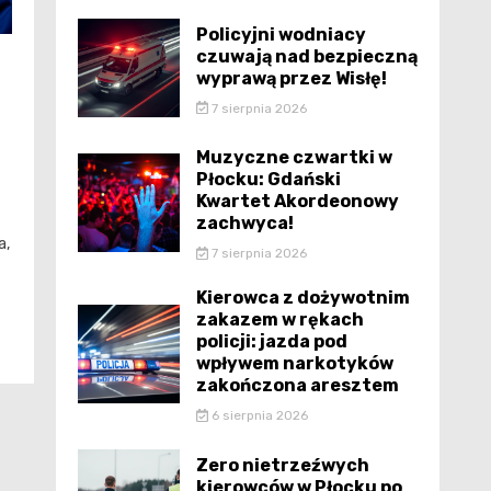
Policyjni wodniacy
czuwają nad bezpieczną
wyprawą przez Wisłę!
7 sierpnia 2026
Muzyczne czwartki w
Płocku: Gdański
Kwartet Akordeonowy
zachwyca!
a,
7 sierpnia 2026
Kierowca z dożywotnim
zakazem w rękach
policji: jazda pod
wpływem narkotyków
zakończona aresztem
6 sierpnia 2026
Zero nietrzeźwych
kierowców w Płocku po