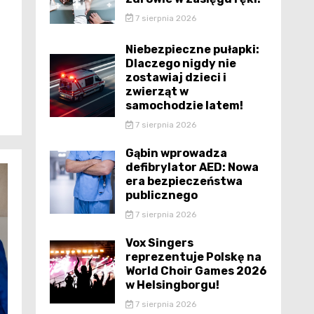
7 sierpnia 2026
Niebezpieczne pułapki:
Dlaczego nigdy nie
zostawiaj dzieci i
zwierząt w
samochodzie latem!
7 sierpnia 2026
Gąbin wprowadza
defibrylator AED: Nowa
era bezpieczeństwa
publicznego
7 sierpnia 2026
Vox Singers
reprezentuje Polskę na
World Choir Games 2026
w Helsingborgu!
7 sierpnia 2026