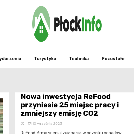
informacje z Płocka i okolic
Płock
ydarzenia
Turystyka
Technika
Pozostałe
Nowa inwestycja ReFood
przyniesie 25 miejsc pracy i
zmniejszy emisję CO2
10 września 2023
ReFood, firma specjalizująca się w odzysku odpadów