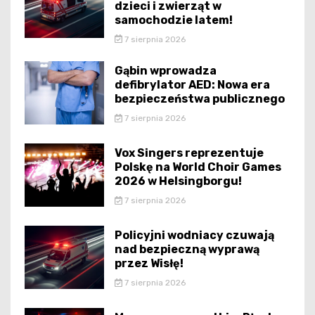
dzieci i zwierząt w
samochodzie latem!
7 sierpnia 2026
Gąbin wprowadza
defibrylator AED: Nowa era
bezpieczeństwa publicznego
7 sierpnia 2026
Vox Singers reprezentuje
Polskę na World Choir Games
2026 w Helsingborgu!
7 sierpnia 2026
Policyjni wodniacy czuwają
nad bezpieczną wyprawą
przez Wisłę!
7 sierpnia 2026