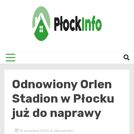
Skip
to
content
informacje z Płocka i okolic
Płock
Odnowiony Orlen
Stadion w Płocku
już do naprawy
10 września 2023
w
Aktualności