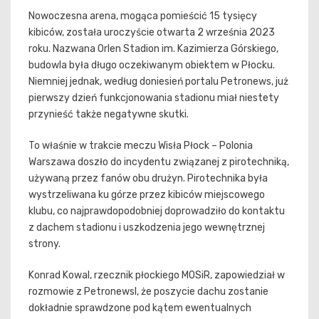
Nowoczesna arena, mogąca pomieścić 15 tysięcy
kibiców, została uroczyście otwarta 2 września 2023
roku. Nazwana Orlen Stadion im. Kazimierza Górskiego,
budowla była długo oczekiwanym obiektem w Płocku.
Niemniej jednak, według doniesień portalu Petronews, już
pierwszy dzień funkcjonowania stadionu miał niestety
przynieść także negatywne skutki.
To właśnie w trakcie meczu Wisła Płock – Polonia
Warszawa doszło do incydentu związanej z pirotechniką,
używaną przez fanów obu drużyn. Pirotechnika była
wystrzeliwana ku górze przez kibiców miejscowego
klubu, co najprawdopodobniej doprowadziło do kontaktu
z dachem stadionu i uszkodzenia jego wewnętrznej
strony.
Konrad Kowal, rzecznik płockiego MOSiR, zapowiedział w
rozmowie z Petronewsl, że poszycie dachu zostanie
dokładnie sprawdzone pod kątem ewentualnych