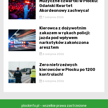
Muzyczne czwartki w Płocku:
Gdański Kwartet
Akordeonowy zachwyca!
7 sierpnia 2026
Kierowca z dożywotnim
zakazem w rękach policji:
jazda pod wpływem
narkotyków zakończona
aresztem
6 sierpnia 2026
Zero nietrzeźwych
kierowców w Płocku po 1200
kontrolach!
6 sierpnia 2026
plockinfo.pl - wszelkie prawa zastrzeżone